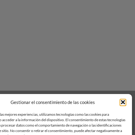
Visa
PayPal
Stripe
MasterCard
Gestionar el consentimiento de las cookies
las mejores experiencias, utilizamos tecnologías como las cookies para
 acceder a la información del dispositivo. El consentimiento de estas tecnologías
á procesar datos como el comportamiento de navegación o las identificaciones
e sitio. No consentir o retirar el consentimiento, puede afectar negativamente a