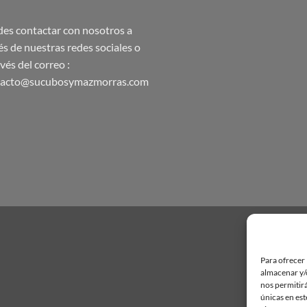
es contactar con nosotros a
és de nuestras redes sociales o
avés del correo :
tacto@sucubosymazmorras.com
Para ofrecer 
almacenar y/o
nos permitir
únicas en est