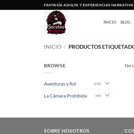
Saltar
FANTASÍA ADULTA Y EXPERIENCIAS NARRATIVA
al
contenido
INICIO
BLOG
INICIO
/
PRODUCTOS ETIQUETADO
BROWSE
No s
Aventuras y Rol
(130)
La Cámara Prohibida
(44)
SOBRE NOSOTROS
CO