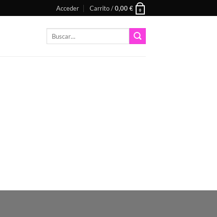
Acceder
Carrito /
0,00
€
0
Buscar
por: