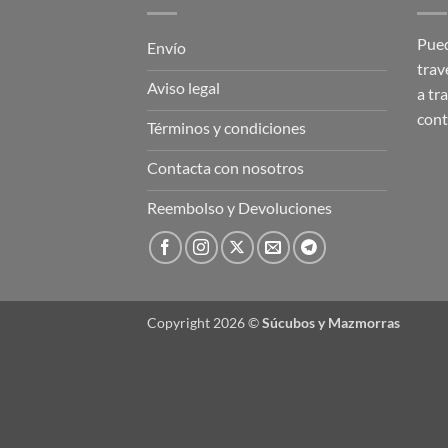
Pued
Envío
trav
Aviso legal
a tr
con
Términos y condiciones
Contacta con nosotros
Reembolso y Devoluciones
Copyright 2026 ©
Súcubos y Mazmorras