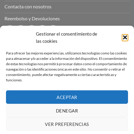
Contacta con nosotros
Reembolso y Devoluciones
Gestionar el consentimiento de
las cookies
CONTÁCTANOS
Para ofrecer las mejores experiencias, utilizamos tecnologías como las cookies
para almacenar y/o acceder a la información del dispositivo. El consentimiento
de estas tecnologías nos permitirá procesar datos como el comportamiento de
Puedes contactar con nosotros a través de nuestras redes
navegación o las identificaciones únicas en este sitio. No consentir o retirar el
sociales o a través del correo :
consentimiento, puede afectar negativamente a ciertas características y
funciones.
contacto@sucubosymazmorras.com
ACEPTAR
DENEGAR
Visa
PayPal
Stripe
MasterCard
VER PREFERENCIAS
Copyright 2026 ©
Súcubos y Mazmorras