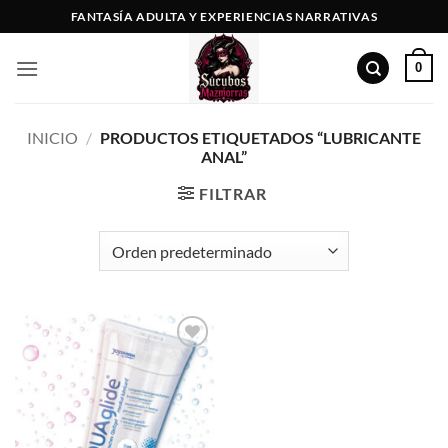
Saltar
FANTASÍA ADULTA Y EXPERIENCIAS NARRATIVAS
al
contenido
0
INICIO
/
PRODUCTOS ETIQUETADOS “LUBRICANTE
ANAL”
FILTRAR
Añadir
a la
lista de
deseos