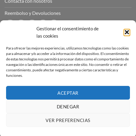
Contacta con nosotros
Reembolso y Devoluciones
Gestionar el consentimiento de
las cookies
CONTÁCTANOS
Para ofrecer las mejores experiencias, utilizamos tecnologías como las cookies
para almacenar y/o acceder a la información del dispositivo. El consentimiento
de estas tecnologías nos permitirá procesar datos como el comportamiento de
Puedes contactar con nosotros a través de nuestras redes
navegación o las identificaciones únicas en este sitio. No consentir o retirar el
sociales o a través del correo :
consentimiento, puede afectar negativamente a ciertas características y
funciones.
contacto@sucubosymazmorras.com
ACEPTAR
DENEGAR
Visa
PayPal
Stripe
MasterCard
VER PREFERENCIAS
Copyright 2026 ©
Súcubos y Mazmorras