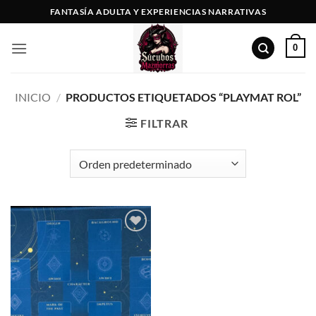
Saltar
FANTASÍA ADULTA Y EXPERIENCIAS NARRATIVAS
al
contenido
0
INICIO
/
PRODUCTOS ETIQUETADOS “PLAYMAT ROL”
FILTRAR
Añadir
a la
lista de
deseos