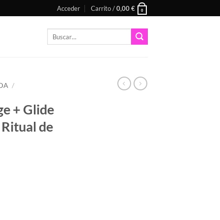
Acceder
Carrito /
0,00
€
0
Buscar
por:
DA
/
e + Glide
Ritual de
l 200 ml — Ritual de masaje sensorial cantidad