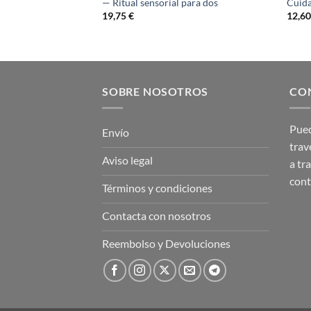
al
— Ritual sensorial para dos
Cuida
19,75
€
12,6
SOBRE NOSOTROS
CO
Pued
Envío
trav
Aviso legal
a tr
con
Términos y condiciones
Contacta con nosotros
Reembolso y Devoluciones