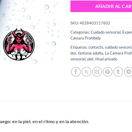
AÑADIR AL CAR
SKU:
4028403117602
Categorías:
Cuidado sensorial
,
Exper
Cámara Prohibida
Etiquetas:
contacto
,
cuidado sensori
dos
,
fantasía adulta
,
La Cámara Proh
sensorial
,
piel
,
ritual privado
go: en la piel, en el ritmo y en la atención.