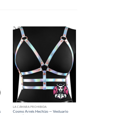
dir
Añadir
la
a la
a de
lista de
eos
deseos
LA CÁMARA PROHIBIDA
s
Cosmo Arnés Hechizo — Vestuario