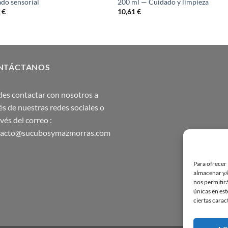
do sensorial
200 ml — Cuidado y limpieza
0
€
10,61
€
NTÁCTANOS
es contactar con nosotros a
és de nuestras redes sociales o
avés del correo :
tacto@sucubosymazmorras.com
Para ofrecer 
almacenar y/o
nos permitir
únicas en est
ciertas carac