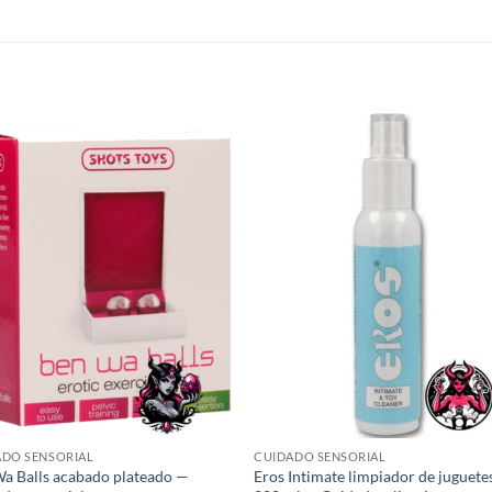
S
Añadir
Aña
a la
a 
lista de
list
deseos
des
ADO SENSORIAL
CUIDADO SENSORIAL
a Balls acabado plateado —
Eros Intimate limpiador de juguete