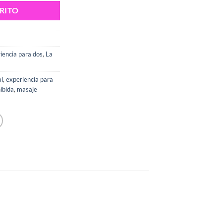
RITO
iencia para dos
,
La
al
,
experiencia para
ibida
,
masaje