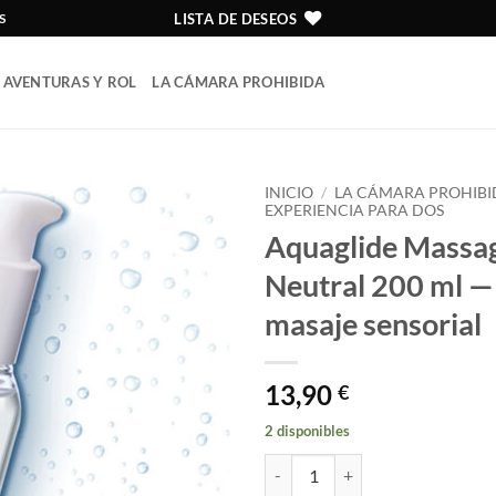
LISTA DE DESEOS
S
AVENTURAS Y ROL
LA CÁMARA PROHIBIDA
INICIO
/
LA CÁMARA PROHIBI
EXPERIENCIA PARA DOS
Aquaglide Massag
Añadir
a la
Neutral 200 ml — 
lista
de
masaje sensorial
deseos
13,90
€
2 disponibles
Aquaglide Massage + Glide Neutra