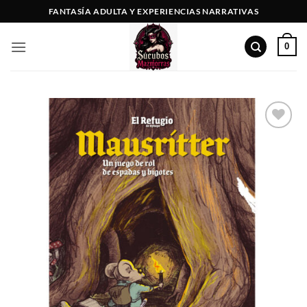
Saltar
FANTASÍA ADULTA Y EXPERIENCIAS NARRATIVAS
al
contenido
0
Añadir
a la
lista
de
deseos