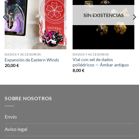
deseos
deseos
SIN EXISTENCIAS
DADOS Y ACCESORIOS
DADOS Y ACCESORIOS
Vial con set de dados
Expansión de Eastern Winds
poliédricos — Ámbar antiguo
20,00
€
8,00
€
SOBRE NOSOTROS
Envío
Aviso legal