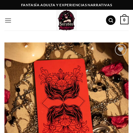
Saltar
FANTASÍA ADULTA Y EXPERIENCIAS NARRATIVAS
al
contenido
0
Añadir
a la
lista
de
deseos