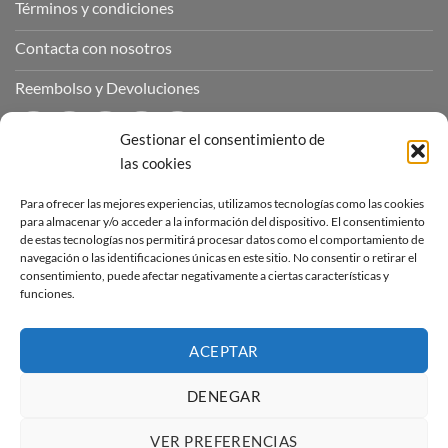
Términos y condiciones
Contacta con nosotros
Reembolso y Devoluciones
Gestionar el consentimiento de
las cookies
CONTÁCTANOS
Para ofrecer las mejores experiencias, utilizamos tecnologías como las cookies
para almacenar y/o acceder a la información del dispositivo. El consentimiento
de estas tecnologías nos permitirá procesar datos como el comportamiento de
Puedes contactar con nosotros a través de nuestras redes
navegación o las identificaciones únicas en este sitio. No consentir o retirar el
sociales o a través del correo :
consentimiento, puede afectar negativamente a ciertas características y
funciones.
contacto@sucubosymazmorras.com
ACEPTAR
DENEGAR
Visa
PayPal
Stripe
MasterCard
VER PREFERENCIAS