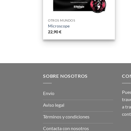
OTROS MUNDOS
Microscope
22,90
€
SOBRE NOSOTROS
CO
Pued
Envío
trav
Aviso legal
a tr
con
Términos y condiciones
Contacta con nosotros