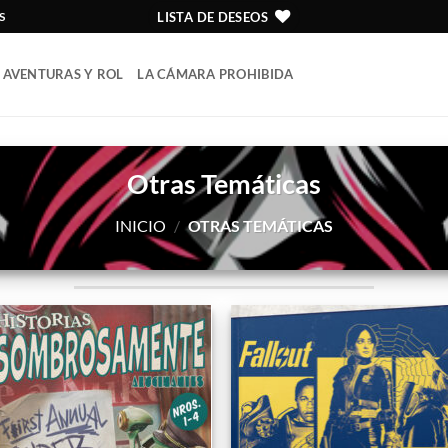
LISTA DE DESEOS
S
AVENTURAS Y ROL
LA CÁMARA PROHIBIDA
Otras Temáticas
INICIO
/
OTRAS TEMÁTICAS
Añadir
Aña
a la
a l
lista
lis
de
d
deseos
dese