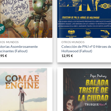
ROS MUNDOS
OTROS MUNDOS
storias Asombrosamente
Colección de PNJ nº 0 Héroes d
ucinantes (Fallout)
Hollywood (Fallout)
,95
€
12,95
€
Añadir
Aña
a la
a l
lista
lis
de
d
deseos
dese