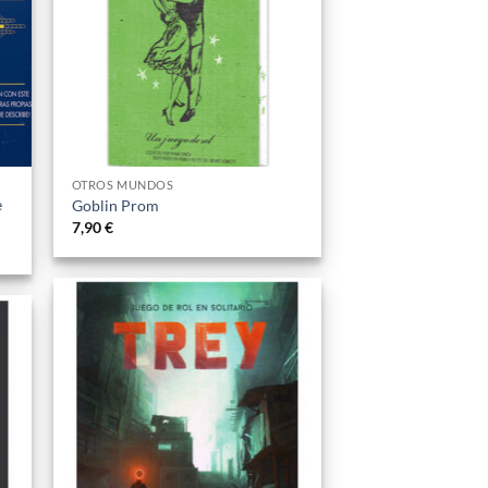
OTROS MUNDOS
e
Goblin Prom
7,90
€
Añadir
dir
a la
a
lista
ta
de
e
deseos
os