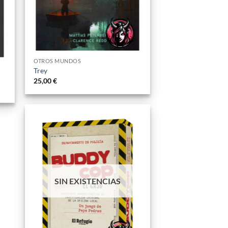
OTROS MUNDOS
Trey
25,00
€
Añadir
a la
lista
de
deseos
SIN EXISTENCIAS