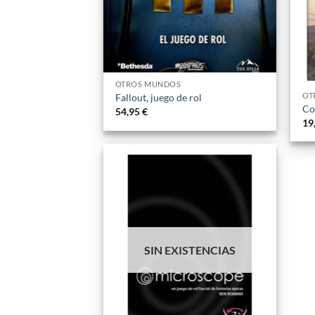
OTROS MUNDOS
OT
Fallout, juego de rol
Co
54,95
€
19
Añadir
a la
lista
de
deseos
SIN EXISTENCIAS