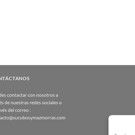
NTÁCTANOS
es contactar con nosotros a
és de nuestras redes sociales o
avés del correo :
tacto@sucubosymazmorras.com