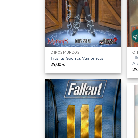
OTROS MUNDOS
OT
Hi
Tras las Guerras Vampíricas
Al
29,00
€
29
Añadir
a la
lista
de
deseos