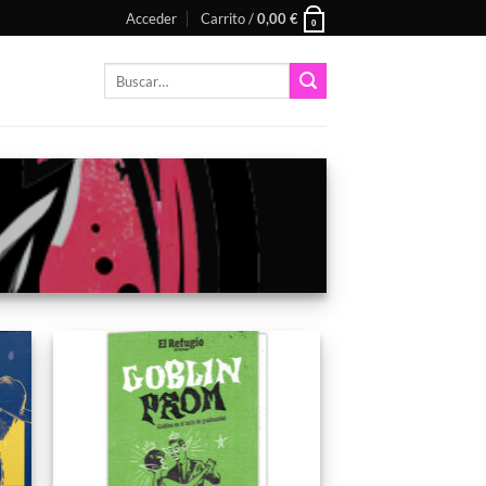
Acceder
Carrito /
0,00
€
0
Buscar
por:
dir
Añadir
a
a la
ta
lista
e
de
os
deseos