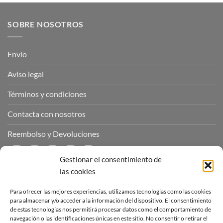
SOBRE NOSOTROS
Envío
Aviso legal
Términos y condiciones
Contacta con nosotros
Reembolso y Devoluciones
Gestionar el consentimiento de
las cookies
CONTÁCTANOS
Para ofrecer las mejores experiencias, utilizamos tecnologías como las cookies
para almacenar y/o acceder a la información del dispositivo. El consentimiento
de estas tecnologías nos permitirá procesar datos como el comportamiento de
Puedes contactar con nosotros a través de nuestras redes
navegación o las identificaciones únicas en este sitio. No consentir o retirar el