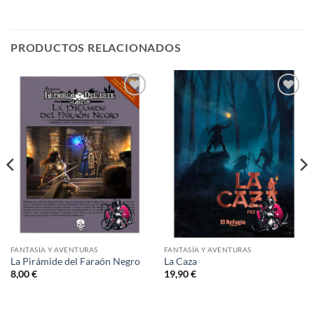
PRODUCTOS RELACIONADOS
Añadir
Añadir
a la
a la
lista de
lista de
deseos
deseos
FANTASÍA Y AVENTURAS
FANTASÍA Y AVENTURAS
La Pirámide del Faraón Negro
La Caza
8,00
€
19,90
€