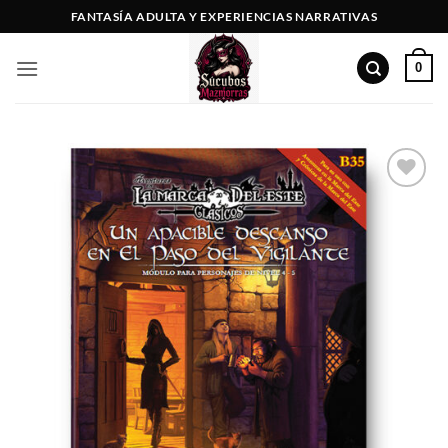
Saltar
FANTASÍA ADULTA Y EXPERIENCIAS NARRATIVAS
al
contenido
0
Añadir
a la
lista
de
deseos