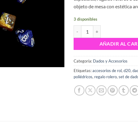
objeto de mesa con estética ar
3 disponibles
Vial con set de dados poliédricos
AÑADIR AL CAR
Categoría:
Dados y Accesorios
Etiquetas:
accesorios de rol
,
d20
,
dad
poliédricos
,
regalo rolero
,
set de dad