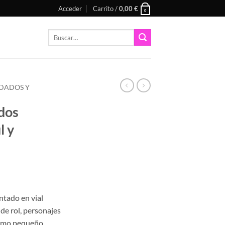
Acceder
Carrito /
0,00
€
0
Buscar
por:
DADOS Y
ados
l y
ntado en vial
 de rol, personajes
 como pequeño