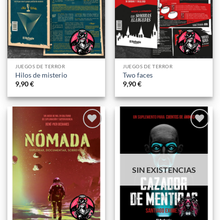
deseos
deseos
JUEGOS DE TERROR
JUEGOS DE TERROR
Hilos de misterio
Two faces
9,90
€
9,90
€
Añadir
Añadir
a la
a la
lista
lista
de
de
SIN EXISTENCIAS
deseos
deseos