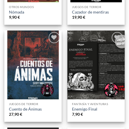
OTROS MUNDOS
JUEGOS DE TERROR
Nómada
Cazador de mentiras
9,90
€
19,90
€
Añadir
Añadir
a la
a la
lista
lista
de
de
deseos
deseos
JUEGOS DE TERROR
FANTASÍA Y AVENTURAS
Cuento de Ánimas
Enemigo Final
27,90
€
7,90
€