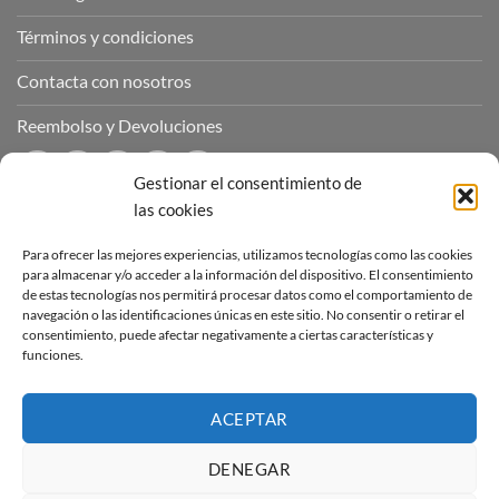
Términos y condiciones
Contacta con nosotros
Reembolso y Devoluciones
Gestionar el consentimiento de
las cookies
CONTÁCTANOS
Para ofrecer las mejores experiencias, utilizamos tecnologías como las cookies
para almacenar y/o acceder a la información del dispositivo. El consentimiento
de estas tecnologías nos permitirá procesar datos como el comportamiento de
Puedes contactar con nosotros a través de nuestras redes
navegación o las identificaciones únicas en este sitio. No consentir o retirar el
sociales o a través del correo :
consentimiento, puede afectar negativamente a ciertas características y
funciones.
contacto@sucubosymazmorras.com
ACEPTAR
DENEGAR