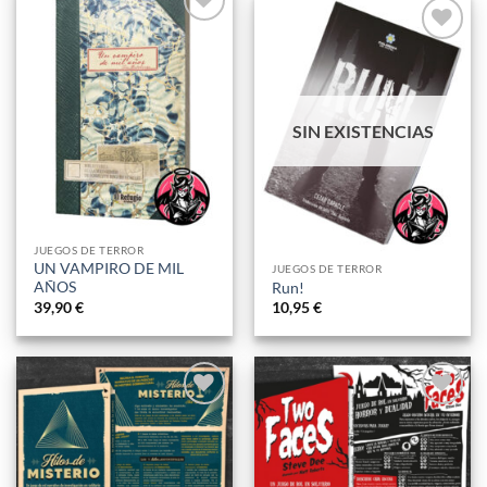
Añadir
Añadir
a la
a la
lista
lista
de
de
deseos
SIN EXISTENCIAS
deseos
JUEGOS DE TERROR
UN VAMPIRO DE MIL
JUEGOS DE TERROR
AÑOS
Run!
39,90
€
10,95
€
Añadir
Añadir
a la
a la
lista
lista
de
de