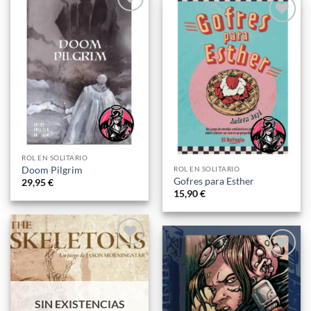
Añadir
Añadir
a la
a la
lista
lista
de
de
deseos
deseos
ROL EN SOLITARIO
Doom Pilgrim
ROL EN SOLITARIO
Gofres para Esther
29,95
€
15,90
€
Añadir
Añadir
a la
a la
lista
lista
de
SIN EXISTENCIAS
de
deseos