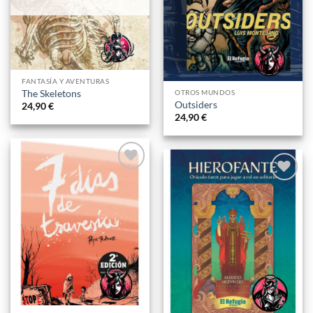
deseos
FANTASÍA Y AVENTURAS
The Skeletons
OTROS MUNDOS
Outsiders
24,90
€
24,90
€
Añadir
Añadir
a la
a la
lista
lista
de
de
deseos
deseos