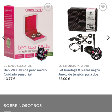
Añadir
Añadir
a la
a la
lista de
lista de
deseos
deseos
CUIDADO SENSORIAL
EXPERIENCIA PARA DOS
Ben Wa Balls de peso medio —
Set bondage 8 piezas negro —
Cuidado sensorial
Juego de tensión para dos
13,77
€
33,00
€
SOBRE NOSOTROS