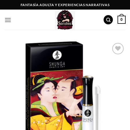
Saltar
FANTASÍA ADULTA Y EXPERIENCIAS NARRATIVAS
al
contenido
0
Añadir
a la
lista
de
deseos