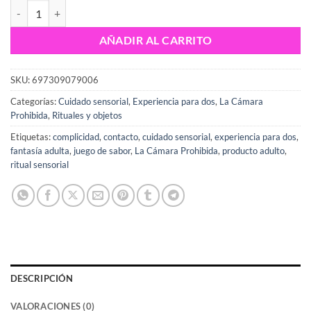
Shunga El divino arte del placer oral — Ritual sensorial para dos canti
AÑADIR AL CARRITO
SKU:
697309079006
Categorías:
Cuidado sensorial
,
Experiencia para dos
,
La Cámara
Prohibida
,
Rituales y objetos
Etiquetas:
complicidad
,
contacto
,
cuidado sensorial
,
experiencia para dos
,
fantasía adulta
,
juego de sabor
,
La Cámara Prohibida
,
producto adulto
,
ritual sensorial
DESCRIPCIÓN
VALORACIONES (0)