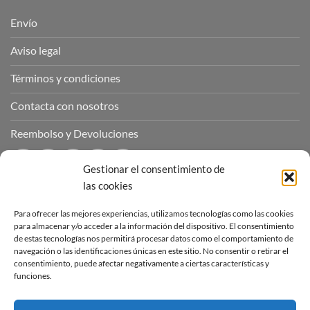
Envío
Aviso legal
Términos y condiciones
Contacta con nosotros
Reembolso y Devoluciones
Gestionar el consentimiento de
las cookies
CONTÁCTANOS
Para ofrecer las mejores experiencias, utilizamos tecnologías como las cookies
para almacenar y/o acceder a la información del dispositivo. El consentimiento
de estas tecnologías nos permitirá procesar datos como el comportamiento de
Puedes contactar con nosotros a través de nuestras redes
navegación o las identificaciones únicas en este sitio. No consentir o retirar el
sociales o a través del correo :
consentimiento, puede afectar negativamente a ciertas características y
funciones.
contacto@sucubosymazmorras.com