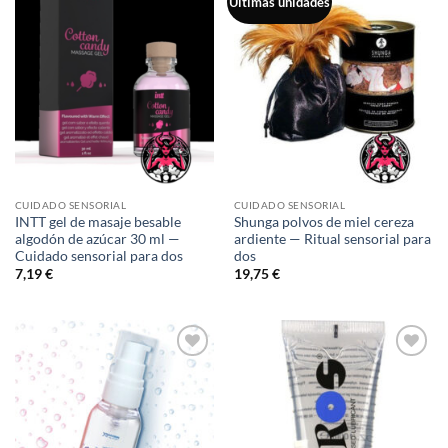
Últimas unidades
a la
a la
lista de
lista de
deseos
deseos
CUIDADO SENSORIAL
CUIDADO SENSORIAL
INTT gel de masaje besable
Shunga polvos de miel cereza
algodón de azúcar 30 ml —
ardiente — Ritual sensorial para
Cuidado sensorial para dos
dos
7,19
€
19,75
€
Añadir
Añadir
a la
a la
lista de
lista de
deseos
deseos