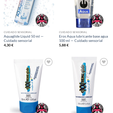
CUIDADO SENSORIAL
CUIDADO SENSORIAL
Aquaglide Liquid 50 ml —
Eros Aqua lubricante base agua
Cuidado sensorial
100 ml — Cuidado sensorial
4,30
€
5,88
€
Añadir
Añadir
a la
a la
lista de
lista de
deseos
deseos