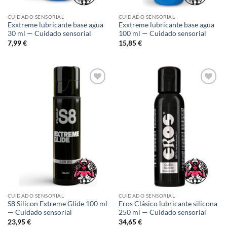
CUIDADO SENSORIAL
CUIDADO SENSORIAL
Exxtreme lubricante base agua
Exxtreme lubricante base agua
30 ml — Cuidado sensorial
100 ml — Cuidado sensorial
7,99
€
15,85
€
Añadir
Añadir
a la
a la
lista de
lista de
deseos
deseos
CUIDADO SENSORIAL
CUIDADO SENSORIAL
S8 Silicon Extreme Glide 100 ml
Eros Clásico lubricante silicona
— Cuidado sensorial
250 ml — Cuidado sensorial
23,95
€
34,65
€