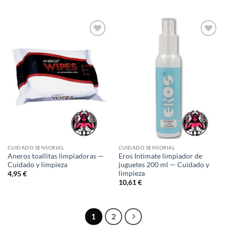
Añadir
Añadir
a la
a la
lista de
lista de
deseos
deseos
CUIDADO SENSORIAL
CUIDADO SENSORIAL
Aneros toallitas limpiadoras —
Eros Intimate limpiador de
Cuidado y limpieza
juguetes 200 ml — Cuidado y
limpieza
4,95
€
10,61
€
1
2