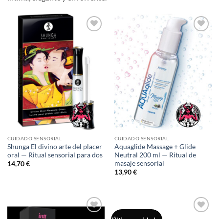
Añadir
Añadir
a la
a la
lista de
lista de
deseos
deseos
CUIDADO SENSORIAL
CUIDADO SENSORIAL
Shunga El divino arte del placer
Aquaglide Massage + Glide
oral — Ritual sensorial para dos
Neutral 200 ml — Ritual de
masaje sensorial
14,70
€
13,90
€
Añadir
Añadir