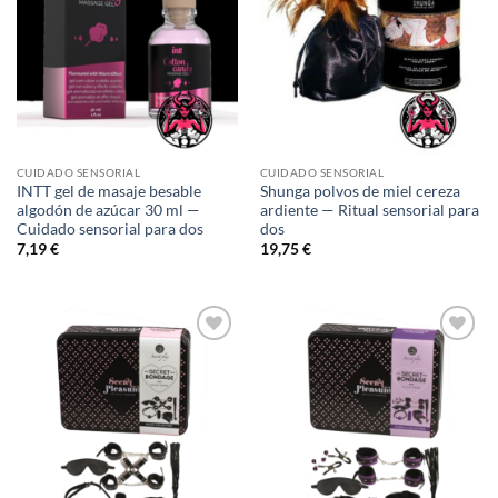
CUIDADO SENSORIAL
CUIDADO SENSORIAL
INTT gel de masaje besable
Shunga polvos de miel cereza
algodón de azúcar 30 ml —
ardiente — Ritual sensorial para
Cuidado sensorial para dos
dos
7,19
€
19,75
€
Añadir
Añadir
a la
a la
lista de
lista de
deseos
deseos