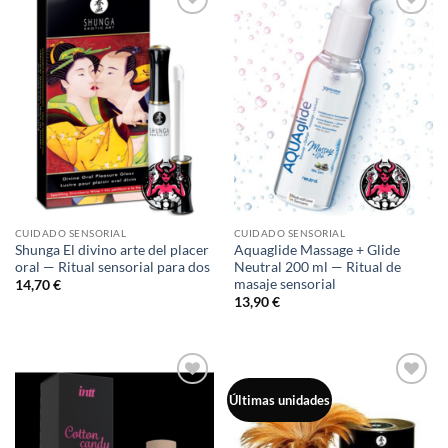
Añadir
Añadir
a la
a la
lista de
lista de
deseos
deseos
CUIDADO SENSORIAL
CUIDADO SENSORIAL
Shunga El divino arte del placer
Aquaglide Massage + Glide
oral — Ritual sensorial para dos
Neutral 200 ml — Ritual de
masaje sensorial
14,70
€
13,90
€
Añadir
Añadir
Últimas unidades
a la
a la
lista de
lista de
deseos
deseos