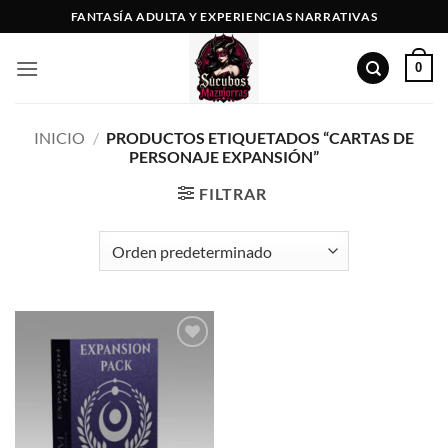
Saltar
FANTASÍA ADULTA Y EXPERIENCIAS NARRATIVAS
al
contenido
0
INICIO
/
PRODUCTOS ETIQUETADOS “CARTAS DE
PERSONAJE EXPANSIÓN”
FILTRAR
Añadir
a la
lista de
deseos