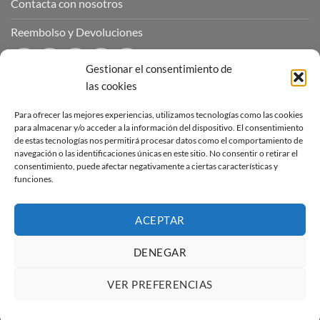
Contacta con nosotros
Reembolso y Devoluciones
Gestionar el consentimiento de
las cookies
CONTÁCTANOS
Para ofrecer las mejores experiencias, utilizamos tecnologías como las cookies
para almacenar y/o acceder a la información del dispositivo. El consentimiento
de estas tecnologías nos permitirá procesar datos como el comportamiento de
Puedes contactar con nosotros a través de nuestras redes
navegación o las identificaciones únicas en este sitio. No consentir o retirar el
sociales o a través del correo :
consentimiento, puede afectar negativamente a ciertas características y
funciones.
contacto@sucubosymazmorras.com
ACEPTAR
DENEGAR
Visa
PayPal
Stripe
MasterCard
VER PREFERENCIAS
Copyright 2026 ©
Súcubos y Mazmorras