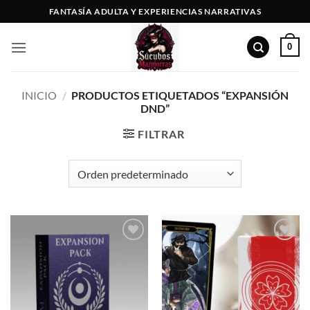
Saltar
FANTASÍA ADULTA Y EXPERIENCIAS NARRATIVAS
al
contenido
0
INICIO
/
PRODUCTOS ETIQUETADOS “EXPANSIÓN
DND”
FILTRAR
Añadir
Añadir
a la
a la
lista de
lista de
deseos
deseos