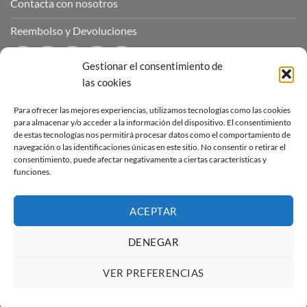
Contacta con nosotros
Reembolso y Devoluciones
Gestionar el consentimiento de
las cookies
CONTÁCTANOS
Para ofrecer las mejores experiencias, utilizamos tecnologías como las cookies
para almacenar y/o acceder a la información del dispositivo. El consentimiento
de estas tecnologías nos permitirá procesar datos como el comportamiento de
Puedes contactar con nosotros a través de nuestras redes
navegación o las identificaciones únicas en este sitio. No consentir o retirar el
sociales o a través del correo :
consentimiento, puede afectar negativamente a ciertas características y
funciones.
contacto@sucubosymazmorras.com
ACEPTAR
DENEGAR
Visa
PayPal
Stripe
MasterCard
VER PREFERENCIAS
Copyright 2026 ©
Súcubos y Mazmorras