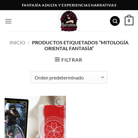
Saltar
FANTASÍA ADULTA Y EXPERIENCIAS NARRATIVAS
al
contenido
0
INICIO
/
PRODUCTOS ETIQUETADOS “MITOLOGÍA
ORIENTAL FANTASÍA”
FILTRAR
Añadir
a la
lista de
deseos