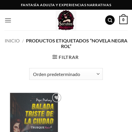
Saltar
FANTASÍA ADULTA Y EXPERIENCIAS NARRATIVAS
al
contenido
0
INICIO
/
PRODUCTOS ETIQUETADOS “NOVELA NEGRA
ROL”
FILTRAR
Añadir
a la
lista de
deseos