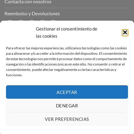
Contacta con nosotros
Reembolso y Devoluciones
Gestionar el consentimiento de
las cookies
CONTÁCTANOS
Para ofrecer las mejores experiencias, utilizamos tecnologías como las cookies
para almacenar y/o acceder a la información del dispositivo. El consentimiento
de estas tecnologías nos permitirá procesar datos como el comportamiento de
Puedes contactar con nosotros a través de nuestras redes
navegación o las identificaciones únicas en este sitio. No consentir o retirar el
sociales o a través del correo :
consentimiento, puede afectar negativamente a ciertas características y
funciones.
contacto@sucubosymazmorras.com
ACEPTAR
DENEGAR
Visa
PayPal
Stripe
MasterCard
VER PREFERENCIAS
Copyright 2026 ©
Súcubos y Mazmorras