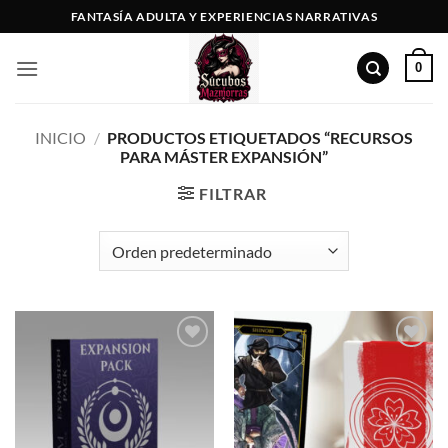
Saltar
FANTASÍA ADULTA Y EXPERIENCIAS NARRATIVAS
al
contenido
0
INICIO
/
PRODUCTOS ETIQUETADOS “RECURSOS
PARA MÁSTER EXPANSIÓN”
FILTRAR
Añadir
Añadir
a la
a la
lista de
lista de
deseos
deseos