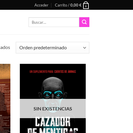
Acceder
Carrito /
0,00
€
0
Buscar
por:
tados
adir
Añadir
 la
a la
ta de
lista de
seos
deseos
SIN EXISTENCIAS