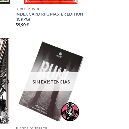
OTROS MUNDOS
INDEX CARD RPG MASTER EDITION
(ICRPG)
59,90
€
adir
Añadir
 la
a la
ta de
lista de
seos
deseos
SIN EXISTENCIAS
JUEGOS DE TERROR