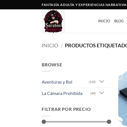
Saltar
FANTASÍA ADULTA Y EXPERIENCIAS NARRATIVA
al
contenido
INICIO
BLOG
INICIO
/
PRODUCTOS ETIQUETADOS
BROWSE
Aventuras y Rol
(130)
La Cámara Prohibida
(44)
FILTRAR POR PRECIO