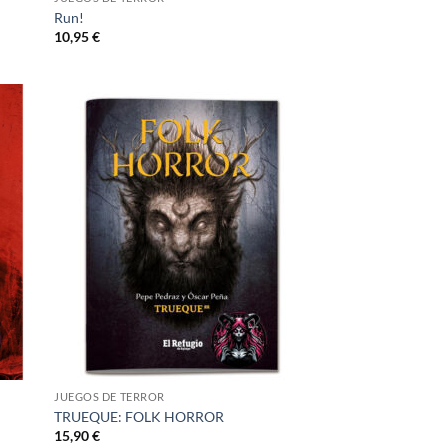
Run!
10,95
€
adir
Añadir
 la
a la
ta de
lista de
seos
deseos
JUEGOS DE TERROR
TRUEQUE: FOLK HORROR
15,90
€