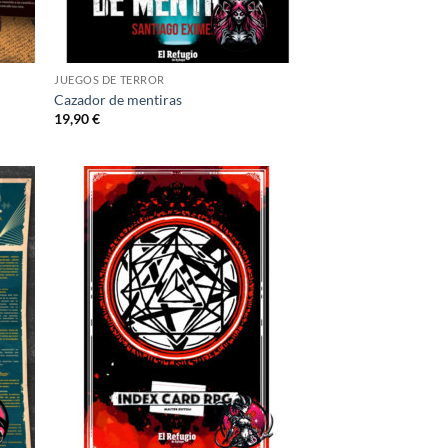
JUEGOS DE TERROR
Cazador de mentiras
19,90
€
adir
Añadir
 la
a la
ta de
lista de
seos
deseos