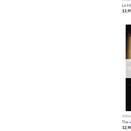
La H
12,9
JUEG
The 
12,9