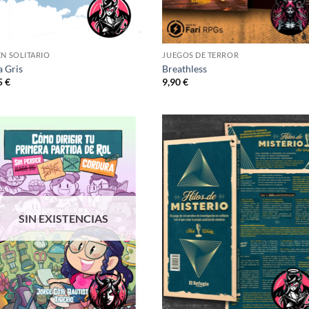
EN SOLITARIO
JUEGOS DE TERROR
a Gris
Breathless
5
€
9,90
€
Añadir
Añ
a la
a
lista de
lis
deseos
de
SIN EXISTENCIAS