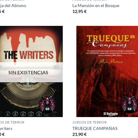
ija del Abismo
La Mansión en el Bosque
5
€
12,95
€
Añadir
Añ
a la
a
lista de
lis
deseos
de
SIN EXISTENCIAS
OS DE TERROR
JUEGOS DE TERROR
writers
TRUEQUE CAMPAÑAS
0
€
21,90
€