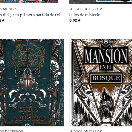
S MUNDOS
JUEGOS DE TERROR
dirigir tu primera partida de rol
Hilos de misterio
5
€
9,90
€
Añadir
Añ
a la
a
lista de
lis
deseos
de
OS DE TERROR
JUEGOS DE TERROR