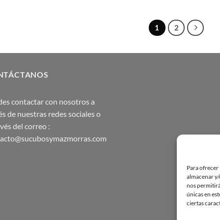
1
2
NTÁCTANOS
es contactar con nosotros a
és de nuestras redes sociales o
avés del correo :
tacto@sucubosymazmorras.com
Para ofrecer 
almacenar y/o
nos permitir
únicas en est
ciertas carac