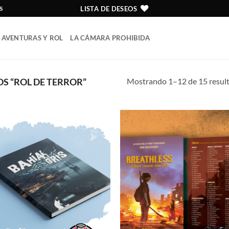
LISTA DE DESEOS
S
AVENTURAS Y ROL
LA CÁMARA PROHIBIDA
Mostrando 1–12 de 15 resul
 “ROL DE TERROR”
Añadir
Añ
a la
a
lista de
lis
deseos
de